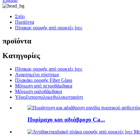
English
Σπίτι
Προϊόντα
Πίνακας οροφής από ορυκτές ίνες
προϊόντα
Κατηγορίες
Πίνακας οροφής από ορυκτές ίνες
Αναρτημένο σύστημα
Πλακάκι οροφής Fiber Glass
Μόνωση από πετροβάμβακα
Μόνωση υαλοβάμβακα
Υδροξυπροπυλομεθυλοκυτταρίνη
Πυρίμαχο και αδιάβροχο Ca...