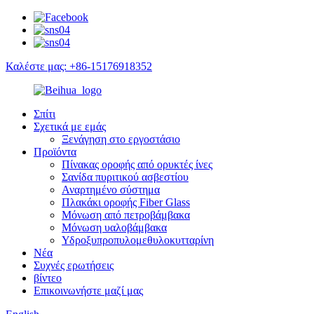
Καλέστε μας: +86-15176918352
Σπίτι
Σχετικά με εμάς
Ξενάγηση στο εργοστάσιο
Προϊόντα
Πίνακας οροφής από ορυκτές ίνες
Σανίδα πυριτικού ασβεστίου
Αναρτημένο σύστημα
Πλακάκι οροφής Fiber Glass
Μόνωση από πετροβάμβακα
Μόνωση υαλοβάμβακα
Υδροξυπροπυλομεθυλοκυτταρίνη
Νέα
Συχνές ερωτήσεις
βίντεο
Επικοινωνήστε μαζί μας