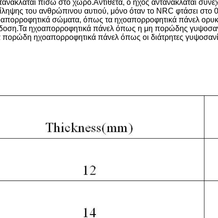
τανακλάται πίσω στο χώρο.Αντίθετα, ο ήχος αντανακλάται συνε
ίληψης του ανθρώπινου αυτιού, μόνο όταν το NRC φτάσει στο 0,
ηχοαπορροφητικά σώματα, όπως τα ηχοαπορροφητικά πάνελ ορυκ
οση.Τα ηχοαπορροφητικά πάνελ όπως η μη πορώδης γυψοσανίδα
 πορώδη ηχοαπορροφητικά πάνελ όπως οι διάτρητες γυψοσανί