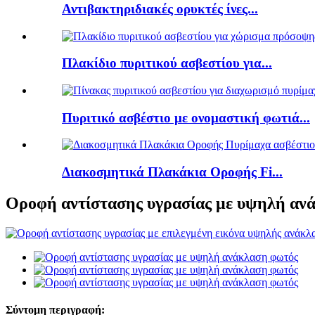
Αντιβακτηριδιακές ορυκτές ίνες...
Πλακίδιο πυριτικού ασβεστίου για...
Πυριτικό ασβέστιο με ονομαστική φωτιά...
Διακοσμητικά Πλακάκια Οροφής Fi...
Οροφή αντίστασης υγρασίας με υψηλή αν
Σύντομη περιγραφή: