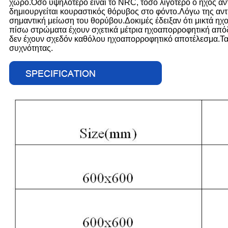
χώρο.Όσο υψηλότερο είναι το NRC, τόσο λιγότερο ο ήχος αν
δημιουργείται κουραστικός θόρυβος στο φόντο.Λόγω της αντ
σημαντική μείωση του θορύβου.Δοκιμές έδειξαν ότι μικτά 
πίσω στρώματα έχουν σχετικά μέτρια ηχοαπορροφητική απόδ
δεν έχουν σχεδόν καθόλου ηχοαπορροφητικό αποτέλεσμα.Τα
συχνότητας.