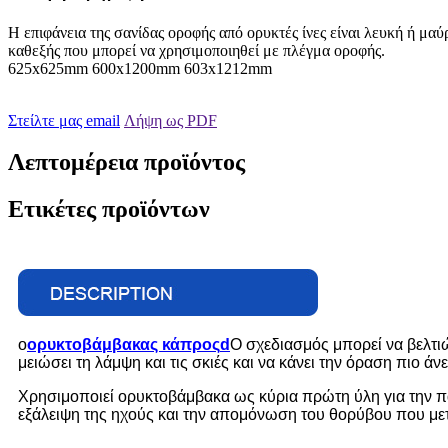
Η επιφάνεια της σανίδας οροφής από ορυκτές ίνες είναι λευκή ή μα
καθεξής που μπορεί να χρησιμοποιηθεί με πλέγμα οροφής.
625x625mm 600x1200mm 603x1212mm
Στείλτε μας email
Λήψη ως PDF
Λεπτομέρεια προϊόντος
Ετικέτες προϊόντων
ο
ορυκτοβάμβακας κάπρος
d
Ο σχεδιασμός μπορεί να βελτ
μειώσει τη λάμψη και τις σκιές και να κάνει την όραση πιο άνε
Χρησιμοποιεί ορυκτοβάμβακα ως κύρια πρώτη ύλη για την π
εξάλειψη της ηχούς και την απομόνωση του θορύβου που μετ